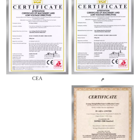
م
CEA