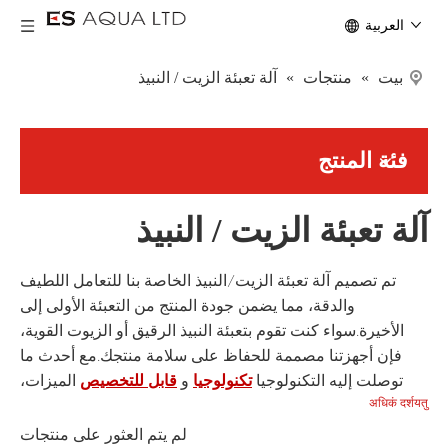
العربية
بيت
»
منتجات
»
آلة تعبئة الزيت / النبيذ
فئة المنتج
آلة تعبئة الزيت / النبيذ
تم تصميم آلة تعبئة الزيت/النبيذ الخاصة بنا للتعامل اللطيف
والدقة، مما يضمن جودة المنتج من التعبئة الأولى إلى
الأخيرة.سواء كنت تقوم بتعبئة النبيذ الرقيق أو الزيوت القوية،
فإن أجهزتنا مصممة للحفاظ على سلامة منتجك.مع أحدث ما
توصلت إليه التكنولوجيا
و
الميزات،
تكنولوجيا
قابل للتخصيص
अधिकं दर्शयतु
حلول التعبئة لدينا تلبي الاحتياجات المحددة لصناعات النفط
والنبيذ.اتصل بنا لمعرفة المزيد حول أنظمة التعبئة المتقدمة لدينا
لم يتم العثور على منتجات