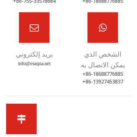
86-755-33578684+
86-18688776885+
الشخص الذي
بريد إلكتروني
يمكن الاتصال به
info@esaqua.net
86-18688776885+
86-13927453837+