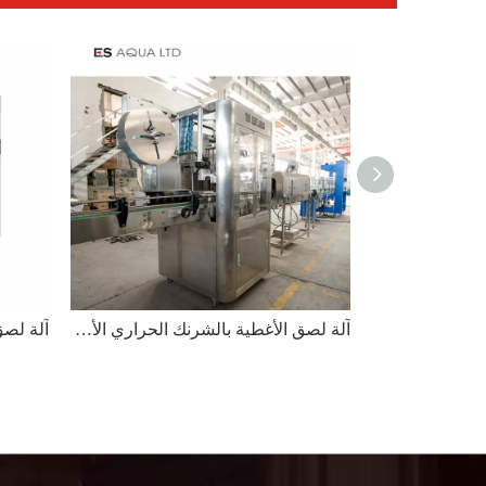
آلة لصق الملصقات الأوتوماتيكية على الجانبين مربعة الشكل سعة 5 لتر من جيريكان
آلة لصق الأغطية بالشرنك الحراري الأوتوماتيكية