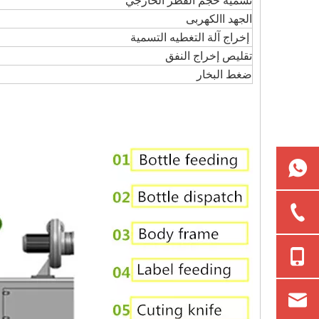
تسمية حجم القطر الخارجي
الجهد االكهربى
إخراج آلة التغطيه التسمية
تقليص إخراج النفق
ضغط البخار