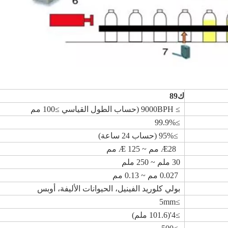
ك8
9
≥ 9000BPH (حساب الطول القياسي ≥100 مم
≥99.9%
≥95% (حساب 24 ساعة)
Æ28 مم ~ Æ 125 مم
30 ملم ~ 250 ملم
0.027 مم ~ 0.13 مم
بولي كلوريد الفينيل، الحيوانات الأليفة، أوبس
≥5mm
≥4'(101.6 ملم)