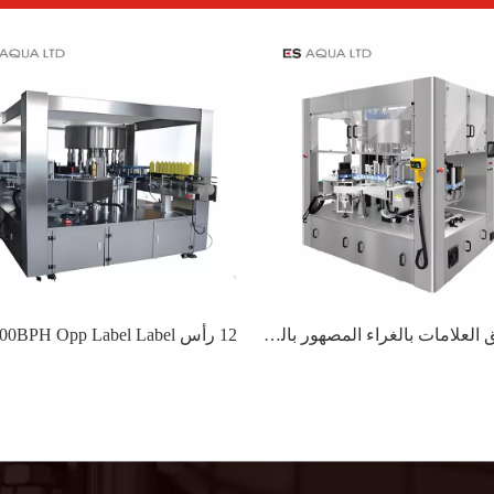
آلة لصق العلامات بالغراء المصهور بالحرارة ذات 8 رؤوس Opp Label Stick