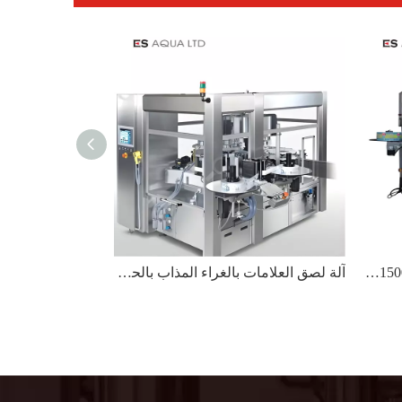
12 رأس 15000BPH Opp Label Label آلة لصق الغراء المصهور على الساخن
آلة لصق العلامات بالغراء المذاب بالحرارة ذات 24 رأسًا بقدرة 24000BPH