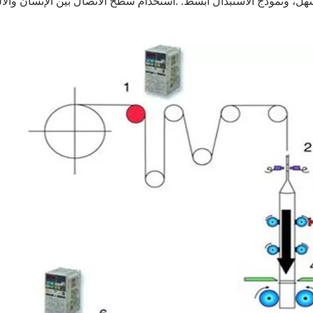
سهل، ونموذج الاستبدال أبسط. .استخدام سطح الاتصال بين الإنسان والآ