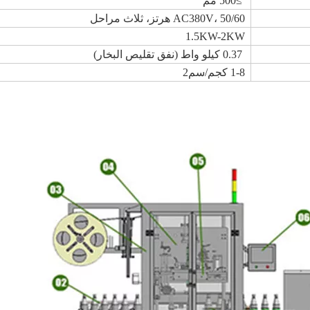
≥500 مم
AC380V، 50/60 هرتز، ثلاث مراحل
1.5KW-2KW
0.37 كيلو واط (نفق تقليص البخار)
1-8 كجم/سم2