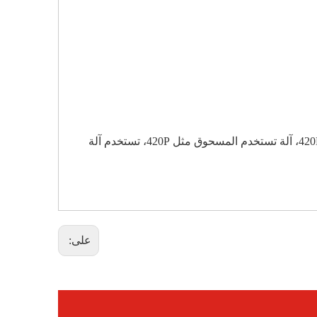
هل يمكن للسائل والمسحوق والحبيبات مشاركة آلة واحدة لحزمها؟ لا، سيقترح عليك فريقي ما يلي: آلة تستخدم السوائل مثل 420L، آلة تستخدم المسحوق مثل 420P، تستخدم آلة
على: