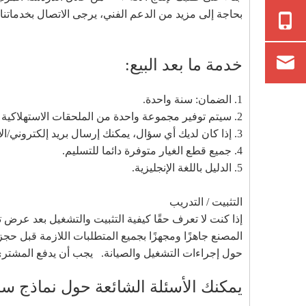
بحاجة إلى مزيد من الدعم الفني، يرجى الاتصال بخدماتنا)
خدمة ما بعد البيع:
1. الضمان: سنة واحدة.
2. سيتم توفير مجموعة واحدة من الملحقات الاستهلاكية مع الآلة.
3. إذا كان لديك أي سؤال، يمكنك إرسال بريد إلكتروني/الاتصال بنا في أي وقت. ويتم تعيين مهندسينا الأكثر خبرة لتقديم الخدمات الاستشارية، وهم متاحون دائمًا للإرسال إلى الخارج.
4. جميع قطع الغيار متوفرة دائما للتسليم.
5. الدليل باللغة الإنجليزية.
التثبيت / التدريب
إذا كنت لا تعرف حقًا كيفية التثبيت والتشغيل بعد عرض
المصنع جاهزًا ومجهزًا بجميع المتطلبات اللازمة قبل حجز 
حول إجراءات التشغيل والصيانة. يجب أن يدفع المشتري التك
يمكنك الأسئلة الشائعة حول نماذج سلسلة ال