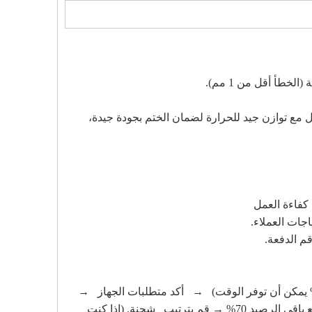
كل منفصل مع توازن جيد للحرارة لضمان الختم بجودة جيدة،
نوع الجهاز → تسليم البضائع: (FOB، CIF، CFR، EXW) → مدة الدفع: 30% دفعة مقدمة لطلب الماكينة (أو دفعة 100% يمكن أن توفر الوقت) → أكد متطلبات الجهاز →
بناءً على طلبك لإنتاج الآلة → من خلال الدردشة المرئية أو إرسال صورة الآلة أو الحضور مباشرة للفحص في مصنعنا → ادفع باقي الرصيد 70% → قم بترتيب شحنة. (إذا كنت