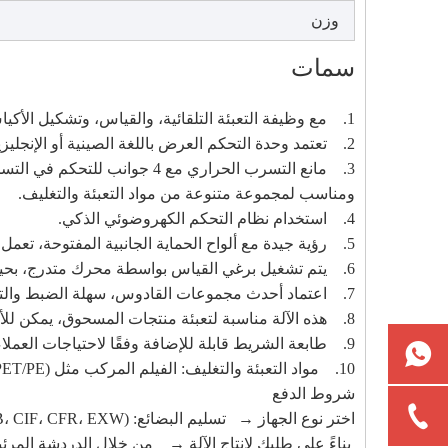
وزن
سمات
1. مع وظيفة التعبئة التلقائية، والقياس، وتشكيل الأكياس، والختم والقطع. يعتمد نظام صنع الأكياس محرك متدرج بدقة عالية (الخطأ أقل من 1 مم).
2. تعتمد وحدة التحكم العرض باللغة الصينية أو الإنجليزية، ويمكنها رؤية ظروف العمل مباشرة.
3. مانع التسرب الحراري مع 
ومناسب لمجموعة متنوعة من مواد التعبئة والتغليف.
4. استخدام نظام التحكم الكهروضوئي الذكي.
5. رؤية جيدة مع ألواح الحماية الجانبية المفتوحة، تعمل بأمان.
6. يتم تشغيل برغي القياس بواسطة محرك متدرج، بحيث يمكن الحصول على دقة تكرار أعلى.
7. اعتماد أحدث مجموعات القادوس، سهلة الضبط والتنظيف، لا حاجة إلى الضبط مرة أخرى بعد التنظيف، لذلك يمكن تحسين كفاءة العمل
8. هذه الآلة مناسبة لتعبئة منتجات المسحوق، يمكن للأكياس الاختيار من بين 3 جوانب أو 4 جوانب أو الجانب الخلفي وفقًا لاحتياجات العملاء.
9. طابعة الشريط قابلة للإضافة وفقًا لاحتياجات العملاء، والتي يمكنها طباعة حرف من سطر إلى ثلاثة أسطر وتاريخ الإنتاج ورقم الدفعة.
10. مواد التعبئة والتغليف: الفيلم المركب مثل (PET/PE)، (الورق/PE)، (PET/AL/PE)، (OPP/PE)، إلخ.
شروط الدفع