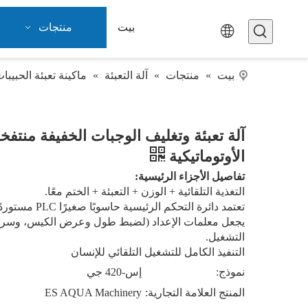
بيت
منتجات
بيت
»
منتجات
»
آلة التعبئة
»
ماكينة تعبئة الحبيبا
آلة تعبئة وتغليف الوجبات الخفيفة منتفخ
الأوتوماتيكية
تفاصيل الأجزاء الرئيسية:
التغذية التلقائية + الوزن + التعبئة + الختم معًا.
تعتمد دائرة الت
يجعل معلمات الإعداد (لضبط طول وعرض الكيس، وسرعة
التشغيل.
التنفيذ الكامل للتشغيل التلقائي للإنسان
نموذج:
إس-420 جي
المنتج العلامة التجارية:
ES AQUA Machinery